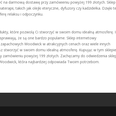
yć na darmową dostawę przy zamówieniu powyżej 199 złotych. Sklep
erapii, takich jak olejki eteryczne, dyfuzory czy kadzidełka. Dzięki 
rę relaksu i odpoczynku.
kty, które pozwolą Ci stworzyć w swoim domu idealną atmosferę. 
sprawiają, że są one bardzo popularne. Sklep internetowy
e zapachowych Woodwick w atrakcyjnych cenach oraz wiele innych
sz stworzyć w swoim domu idealną atmosferę. Kupując w tym sklepie
y zamówieniu powyżej 199 złotych. Zachęcamy do odwiedzenia skle
Woodwick, która najbardziej odpowiada Twoim potrzebom.