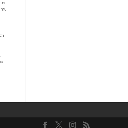
 ten
temu
Ich
,
pu