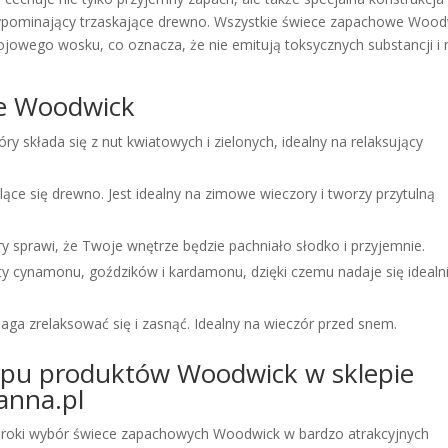
rzypominający trzaskające drewno. Wszystkie świece zapachowe Wood
jowego wosku, co oznacza, że nie emitują toksycznych substancji i 
e Woodwick
ry składa się z nut kwiatowych i zielonych, idealny na relaksujący
lące się drewno. Jest idealny na zimowe wieczory i tworzy przytulną
óry sprawi, że Twoje wnętrze będzie pachniało słodko i przyjemnie.
ty cynamonu, goździków i kardamonu, dzięki czemu nadaje się idealn
ga zrelaksować się i zasnąć. Idealny na wieczór przed snem.
kupu produktów Woodwick w sklepie
anna.pl
zeroki wybór świece zapachowych Woodwick w bardzo atrakcyjnych