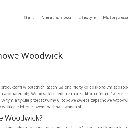
Start
Nieruchomości
Lifestyle
Motoryzacj
chowe Woodwick
 produktami w ostatnich latach. Są one nie tylko doskonałym sposo
na aromaterapię. Woodwick to jedna z marek, która oferuje świece
ią. W tym artykule przedstawimy Ci topowe świece zapachowe Woodw
ów w sklepie internetowym pachnacawanna.pl.
e Woodwick?
echuje nie tylko przyjemny zapach, ale także specjalna konstrukcja